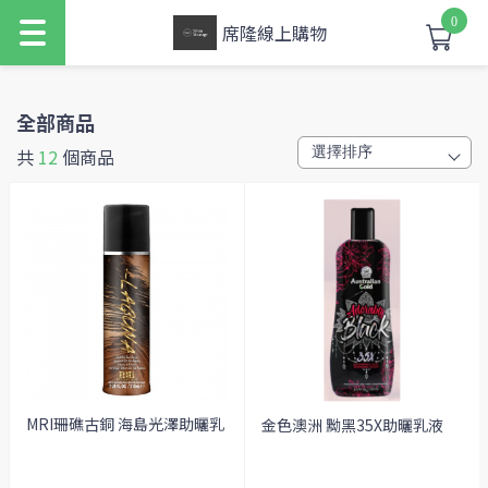
0
席隆線上購物
全部商品
共
12
個商品
MRI珊礁古銅 海島光澤助曬乳
金色澳洲 黝黑35X助曬乳液