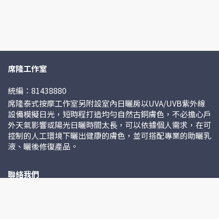
席隆工作室
統編：81438880
席隆泰式按摩工作室另附設室內日曬房以UVA/UVB紫外線
設備模擬日光，短時程打造均勻自然古銅膚色，不必擔心戶
外天氣影響或陽光日曬時間太長，可以依據個人需求，在可
控制的人工環境下曬出健康的膚色，並可搭配專業的助曬乳
液、曬後修復產品。
聯絡我們
0800-010-005
701臺南市東區東門路二段365巷32弄1號2樓